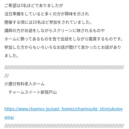
ご希望は3名ほどでありましたが
当日準備をしていると多くの方が興味を示され
開催する頃には10名ほど参加をされていました。
講師の方がお話をしながらスクリーンに映されるものや
ホームに飾ってあるものを皆で会話をしながら鑑賞するものです。
参加した方からもいろいろなお話が聞けて良かったとお話があり
ました。
///////////////////////////////////////////////////////////////////////////////////
///
介護付有料老人ホーム
チャームスイート新宿戸山
https://www.charmcc.jp/east_homes/charmsuite_shinjukutoy
ama/
///////////////////////////////////////////////////////////////////////////////////