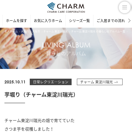
ホームを探す
お気に入りホーム
シリーズ一覧
ご入居までの流れ
老人ホーム
大阪府
大阪市
チャーム 東淀川瑞光
チャーム 東淀川瑞光 の暮らしのアルバム一覧
芋
LIVING ALBUM
暮らしのアルバム
2025.10.11
日常レクリエ―ション
チャーム 東淀川瑞光
芋堀り（チャーム東淀川瑞光）
チャーム東淀川瑞光の畑で育てていた
さつま芋を収穫しました！