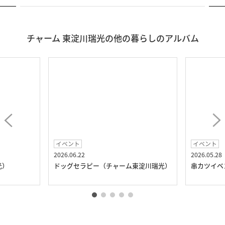
チャーム 東淀川瑞光の他の暮らしのアルバム
イベント
イベント
2026.06.22
2026.05.28
光）
ドッグセラピー（チャーム東淀川瑞光）
串カツイベ