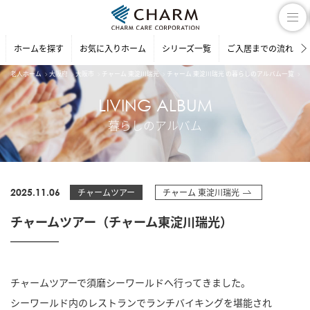
ホームを探す
お気に入りホーム
シリーズ一覧
ご入居までの流れ
老人ホーム
大阪府
大阪市
チャーム 東淀川瑞光
チャーム 東淀川瑞光 の暮らしのアルバム一覧
チ
LIVING ALBUM
暮らしのアルバム
2025.11.06
チャームツアー
チャーム 東淀川瑞光
チャームツアー（チャーム東淀川瑞光）
チャームツアーで須磨シーワールドへ行ってきました。
シーワールド内のレストランでランチバイキングを堪能され