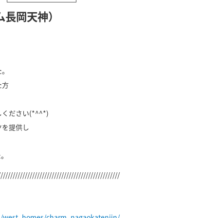
ム長岡天神）
た。
た方
ださい(*^^*)
ツを提供し
た。
//////////////////////////////////////////////////
p/west_homes/charm_nagaokatenjin/