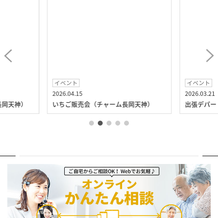
イベント
イベント
2026.04.15
2026.03.21
長岡天神）
いちご販売会（チャーム長岡天神）
出張デパー