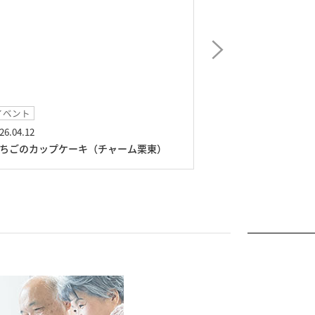
イベント
イベント
26.04.12
2026.02.15
ちごのカップケーキ（チャーム栗東）
いきいき名曲広場