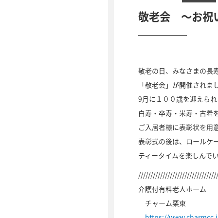
敬老会 ～お祝
敬老の日、みなさまの長
「敬老会」が開催されま
9月に１００歳を迎えら
白寿・卒寿・米寿・古希
ご入居者様に表彰状を用
表彰式の後は、ロールケ
ティータイムを楽しんで
////////////////////////////////
介護付有料老人ホーム
チャーム栗東
https://www.charmcc.