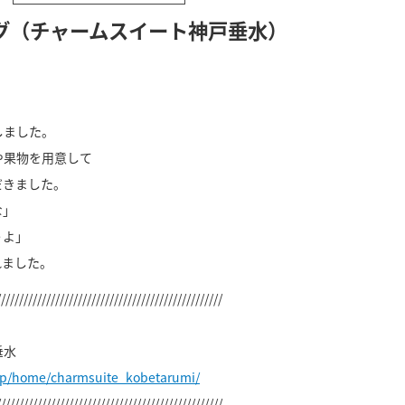
グ（チャームスイート神戸垂水）
しました。
や果物を用意して
だきました。
な」
うよ」
れました。
//////////////////////////////////////////////////
垂水
jp/home/charmsuite_kobetarumi/
//////////////////////////////////////////////////