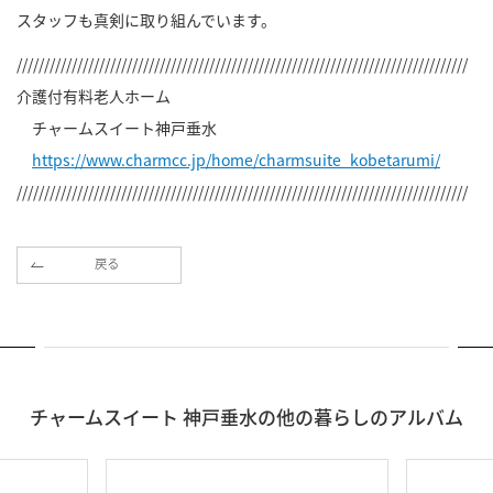
スタッフも真剣に取り組んでいます。
//////////////////////////////////////////////////////////////////////////////////
介護付有料老人ホーム
チャームスイート神戸垂水
https://www.charmcc.jp/home/charmsuite_kobetarumi/
//////////////////////////////////////////////////////////////////////////////////
戻る
チャームスイート 神戸垂水の他の暮らしのアルバム