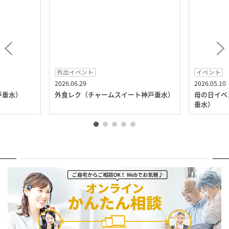
外出イベント
イベント
2026.06.29
2026.05.10
戸垂水）
外食レク（チャームスイート神戸垂水）
母の日イベ
垂水）