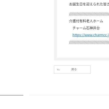
お誕生日を迎えられた皆
////////////////////////////////
介護付有料老人ホーム
チャーム石神井台
https://www.charmcc.
////////////////////////////////
戻る