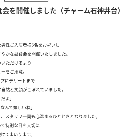
昼食会を開催しました（チャーム石神井台）
た男性ご入居者様3名をお祝いし
さやかな昼食会を開催いたしました。
みいただけるよう
ューをご用意。
ープにデザートまで
に自然と笑顔がこぼれていました。
りだよ」
るなんて嬉しいね」
き、スタッフ一同も心温まるひとときとなりました。
って特別な日を大切に
続けてまいります。