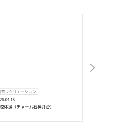
日常レクリエ―ション
イベント
26.04.18
2026.03.29
腔体操（チャーム石神井台）
懐かしの歌謡ショ