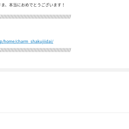
さま、本当におめでとうございます！
//////////////////////////////////////////////////
jp/home/charm_shakujiidai/
//////////////////////////////////////////////////