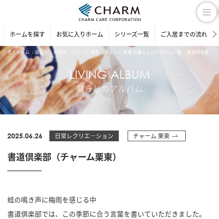
ホームを探す
お気に入りホーム
シリーズ一覧
ご入居までの流れ
老人ホーム
滋賀県
栗東市
チャーム 栗東
チャーム 栗東 の暮らしのアルバム一覧
書道倶楽部（チ
LIVING ALBUM
暮らしのアルバム
2025.06.26
日常レクリエ―ション
チャーム 栗東
書道倶楽部（チャーム栗東）
蛙の鳴き声に梅雨を感じる中
書道倶楽部では、この季節に合う言葉を書いていただきました。