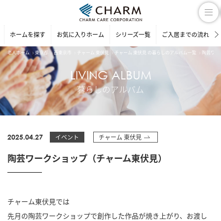
ホームを探す
お気に入りホーム
シリーズ一覧
ご入居までの流れ
老人ホーム
東京都
西東京市
チャーム 東伏見
チャーム 東伏見 の暮らしのアルバム一覧
陶芸ワー
LIVING ALBUM
暮らしのアルバム
2025.04.27
イベント
チャーム 東伏見
陶芸ワークショップ（チャーム東伏見）
チャーム東伏見では
先月の陶芸ワークショップで創作した作品が焼き上がり、お渡し