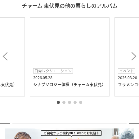
チャーム 東伏見の他の暮らしのアルバム
日常レクリエ―ション
イベント
2026.05.28
2026.03.20
ム東伏見）
シナプソロジー体操（チャーム東伏見）
フラメンコ