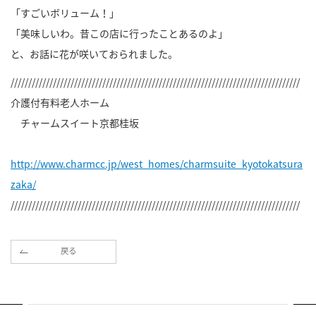
「すごいボリューム！」
「美味しいわ。昔この店に行ったことあるのよ」
と、お話に花が咲いておられました。
//////////////////////////////////////////////////////////////////////////////////
介護付有料老人ホーム
チャームスイート京都桂坂
http://www.charmcc.jp/west_homes/charmsuite_kyotokatsura
zaka/
//////////////////////////////////////////////////////////////////////////////////
戻る