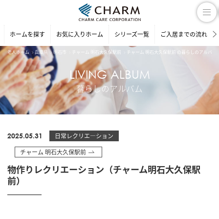
ホームを探す
お気に入りホーム
シリーズ一覧
ご入居までの流れ
老人ホーム
兵庫県
明石市
チャーム 明石大久保駅前
チャーム 明石大久保駅前 の暮らしのアルバム
LIVING ALBUM
暮らしのアルバム
2025.05.31
日常レクリエ―ション
チャーム 明石大久保駅前
物作りレクリエーション（チャーム明石大久保駅
前）