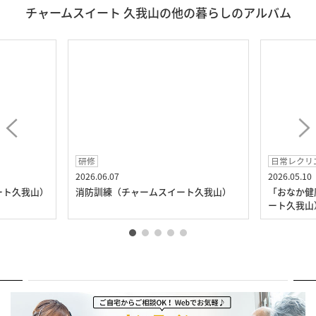
チャームスイート 久我山の他の暮らしのアルバム
研修
日常レクリ
2026.06.07
2026.05.10
ート久我山）
消防訓練（チャームスイート久我山）
「おなか健
ート久我山