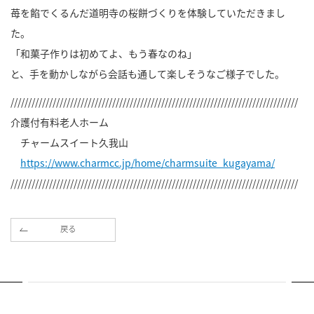
苺を餡でくるんだ道明寺の桜餅づくりを体験していただきまし
た。
「和菓子作りは初めてよ、もう春なのね」
と、手を動かしながら会話も通して楽しそうなご様子でした。
//////////////////////////////////////////////////////////////////////////////////
介護付有料老人ホーム
チャームスイート久我山
https://www.charmcc.jp/home/charmsuite_kugayama/
//////////////////////////////////////////////////////////////////////////////////
戻る