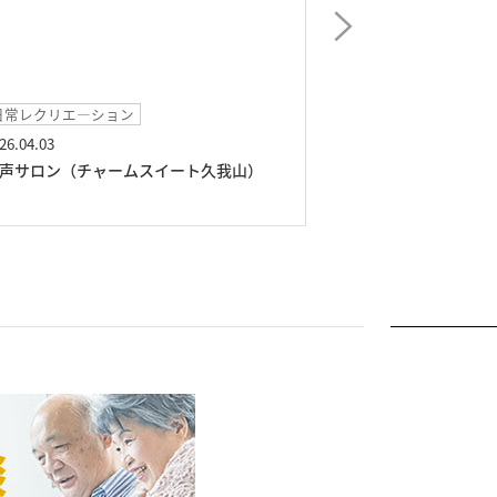
―ション
イベント
2026.03.08
チャームスイート久我山）
春のアルパ演奏会（チャーム
山）