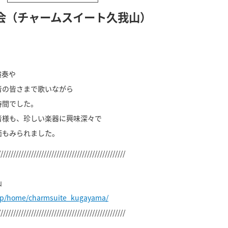
会（チャームスイート久我山）
演奏や
者の皆さまで歌いながら
時間でした。
者様も、珍しい楽器に興味深々で
面もみられました。
//////////////////////////////////////////////////
山
.jp/home/charmsuite_kugayama/
//////////////////////////////////////////////////