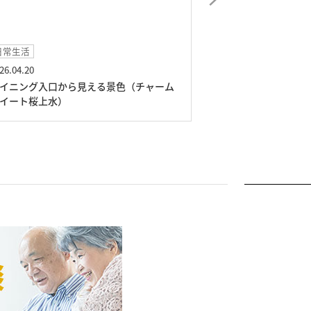
日常生活
日常生活
26.04.20
2026.03.11
イニング入口から見える景色（チャーム
ひな人形を眺める
イート桜上水）
ート桜上水）