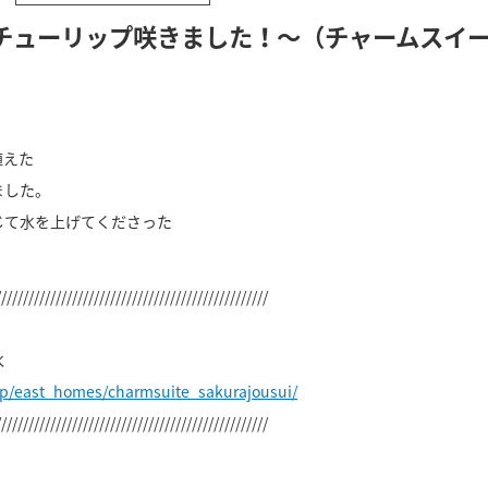
チューリップ咲きました！～（チャームスイ
植えた
ました。
じて水を上げてくださった
//////////////////////////////////////////////////
水
jp/east_homes/charmsuite_sakurajousui/
//////////////////////////////////////////////////