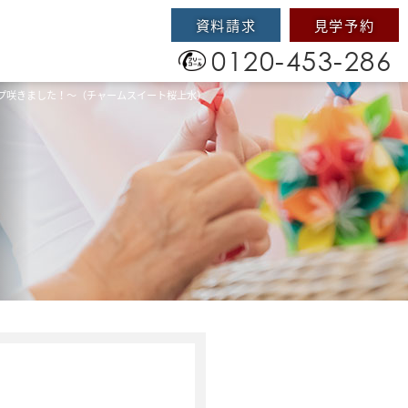
資料請求
見学予約
0120-453-286
プ咲きました！～（チャームスイート桜上水）