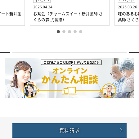
イベント
イベント
2026.04.24
2026.03.26
イート新井薬
お茶会（チャームスイート新井薬師 さ
味のあるお
くらの森 弐番館）
薬師 さく
資料請求