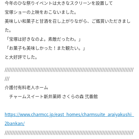
今年のひな祭りイベントは大きなスクリーンを設置して
宝塚ショーの上映をおこないました。
美味しい和菓子と甘酒を召し上がりながら、ご鑑賞いただきまし
た。
「宝塚は好きなのよ。素敵だったわ。」
「お菓子も美味しかった！また観たい。」
と大好評でした。
///////////////////////////////////////////////////////////////////////////////////
///
介護付有料老人ホーム
チャームスイート新井薬師 さくらの森 弐番館
https://www.charmcc.jp/east_homes/charmsuite_araiyakushi_
2bankan/
///////////////////////////////////////////////////////////////////////////////////