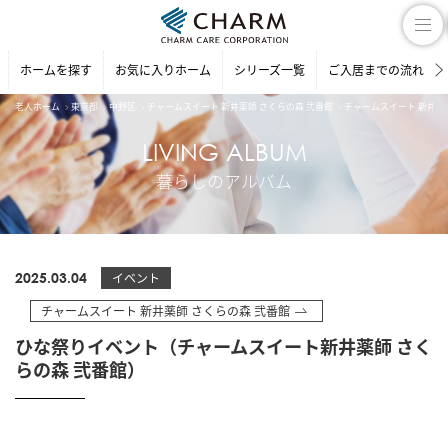
ホームを探す
お気に入りホーム
シリーズ一覧
ご入居までの流れ
老人ホーム
東京都
中野区
チャームスイート 新井薬師 さくらの森 弐番館
チャームスイート 新井薬
LIVING ALBUM
暮らしのアルバム
2025.03.04
イベント
チャームスイート 新井薬師 さくらの森 弐番館
ひな祭りイベント（チャームスイート新井薬師 さく
らの森 弐番館）