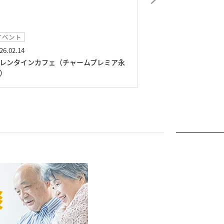
イベント
イベント
26.02.14
2026.01.02
レンタインカフェ（チャームプレミア永
琴曲コンサート（
）