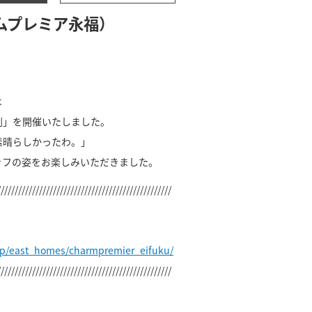
ムプレミア永福）
は
劇」を開催いたしました。
素晴らしかったわ。」
ッフの姿をお楽しみいただきました。
//////////////////////////////////////////////////
jp/east_homes/charmpremier_eifuku/
//////////////////////////////////////////////////