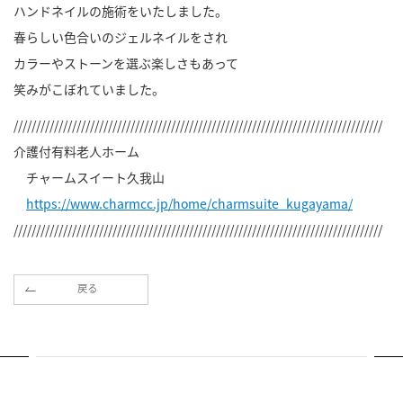
ハンドネイルの施術をいたしました。
春らしい色合いのジェルネイルをされ
カラーやストーンを選ぶ楽しさもあって
笑みがこぼれていました。
//////////////////////////////////////////////////////////////////////////////////
介護付有料老人ホーム
チャームスイート久我山
https://www.charmcc.jp/home/charmsuite_kugayama/
//////////////////////////////////////////////////////////////////////////////////
戻る