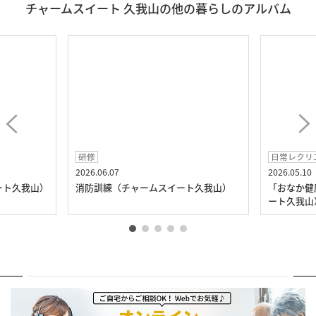
チャームスイート 久我山の他の暮らしのアルバム
研修
日常レクリ
2026.06.07
2026.05.10
ート久我山）
消防訓練（チャームスイート久我山）
「おなか健
ート久我山