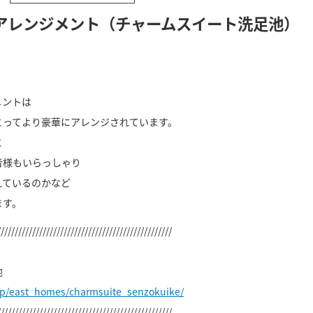
アレンジメント（チャームスイート洗足池）
メントは
とってより豪華にアレンジされています。
と
者様もいらっしゃり
れているのかなど
ます。
//////////////////////////////////////////////////
池
jp/east_homes/charmsuite_senzokuike/
//////////////////////////////////////////////////