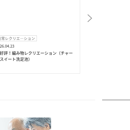
日常レクリエ―ション
日常レクリエ―シ
26.04.23
2026.03.03
好評！編み物レクリエーション（チャー
スタッフ渾身の演
スイート洗足池）
ひな祭り紙芝居」
池）