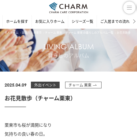
ホームを探す
お気に入りホーム
シリーズ一覧
ご入居までの流れ
老人ホーム
滋賀県
栗東市
チャーム 栗東
チャーム 栗東 の暮らしのアルバム一覧
お花見散歩（チ
LIVING ALBUM
暮らしのアルバム
2025.04.09
外出イベント
チャーム 栗東
お花見散歩（チャーム栗東）
栗東市も桜が満開になり
気持ちの良い春の日。