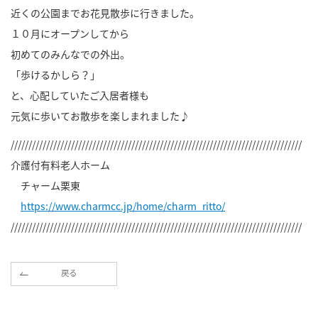
近くの公園までお花見散歩に行きました。
１０月にオープンしてから
初めてのみんなでの外出。
「歩けるかしら？」
と、心配していたご入居者様も
元気に歩いてお散歩を楽しまれました♪
//////////////////////////////////////////////////////////////////////////////////
介護付有料老人ホーム
チャーム栗東
https://www.charmcc.jp/home/charm_ritto/
//////////////////////////////////////////////////////////////////////////////////
戻る