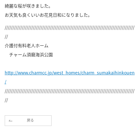
綺麗な桜が咲きました。
お天気も良くいいお花見日和になりました。
///////////////////////////////////////////////////////////////////////////////////
//
介護付有料老人ホーム
チャーム須磨海浜公園
http://www.charmcc.jp/west_homes/charm_sumakaihinkouen
/
///////////////////////////////////////////////////////////////////////////////////
//
戻る