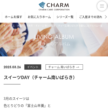
ホームを探す
お気に入りホーム
シリーズ一覧
ご入居までの流れ
老人ホーム
大阪府
茨木市
チャーム 南いばらき
チャーム 南いばらき の暮らしのアルバム一覧
ス
LIVING ALBUM
暮らしのアルバム
2025.03.26
イベント
チャーム 南いばらき
スイーツDAY（チャーム南いばらき）
3月のスイーツは
色とりどりの「富士山羊羹」と