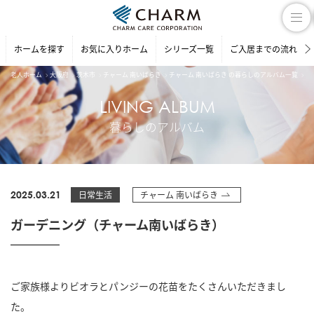
ホームを探す
お気に入りホーム
シリーズ一覧
ご入居までの流れ
老人ホーム
大阪府
茨木市
チャーム 南いばらき
チャーム 南いばらき の暮らしのアルバム一覧
ガ
LIVING ALBUM
暮らしのアルバム
2025.03.21
日常生活
チャーム 南いばらき
ガーデニング（チャーム南いばらき）
ご家族様よりビオラとパンジーの花苗をたくさんいただきまし
た。