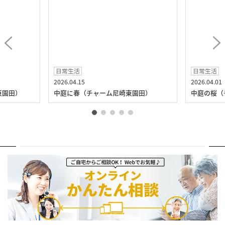
日常生活
日常生活
2026.04.15
2026.04.01
東園田）
中庭に春（チャーム尼崎東園田）
中庭の桜（