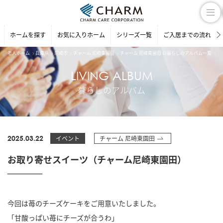
ホームを探す
お気に入りホーム
シリーズ一覧
ご入居までの流れ
老人ホーム
兵庫県
尼崎市
チャーム 尼崎東園田
チャーム 尼崎東園田 の暮らしのアルバム一覧
お
LIVING ALBUM
暮らしのアルバム
2025.03.22
イベント
チャーム 尼崎東園田
お取り寄せスイーツ（チャーム尼崎東園田）
今回は苺のチーズケーキをご用意いたしました。
「甘酸っぱい苺にチーズが合うわ」