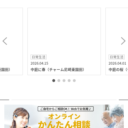
日常生活
日常生活
2026.04.15
2026.04.01
東園田）
中庭に春（チャーム尼崎東園田）
中庭の桜（