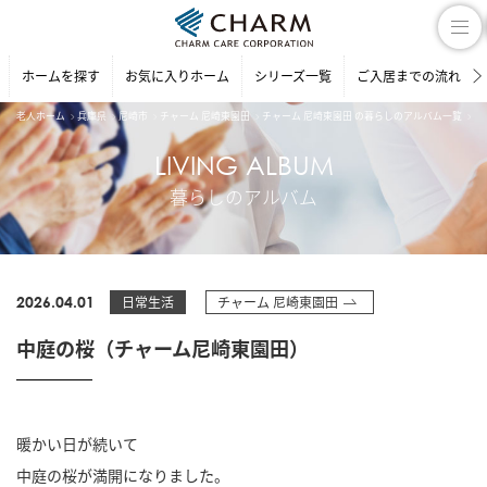
ホームを探す
お気に入りホーム
シリーズ一覧
ご入居までの流れ
老人ホーム
兵庫県
尼崎市
チャーム 尼崎東園田
チャーム 尼崎東園田 の暮らしのアルバム一覧
中
LIVING ALBUM
暮らしのアルバム
2026.04.01
日常生活
チャーム 尼崎東園田
中庭の桜（チャーム尼崎東園田）
暖かい日が続いて
中庭の桜が満開になりました。