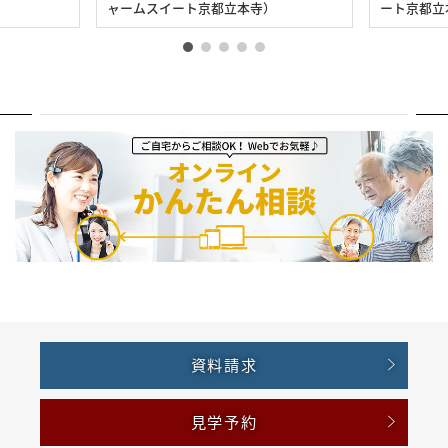
ャームスイート京都立本寺）
ート京都立
資料請求
見学予約