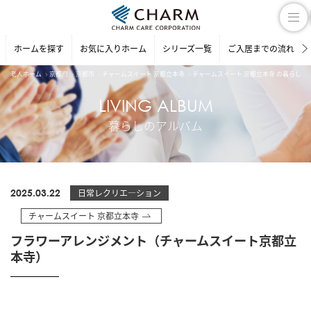
ホームを探す
お気に入りホーム
シリーズ一覧
ご入居までの流れ
老人ホーム
京都府
京都市
チャームスイート 京都立本寺
チャームスイート 京都立本寺 の暮らしの
LIVING ALBUM
暮らしのアルバム
2025.03.22
日常レクリエ―ション
チャームスイート 京都立本寺
フラワーアレンジメント（チャームスイート京都立
本寺）