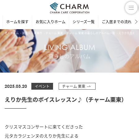
ホームを探す
お気に入りホーム
シリーズ一覧
ご入居までの流れ
老人ホーム
滋賀県
栗東市
チャーム 栗東
チャーム 栗東 の暮らしのアルバム一覧
えりか先生のボ
LIVING ALBUM
暮らしのアルバム
2025.03.20
イベント
チャーム 栗東
えりか先生のボイスレッスン♪（チャーム栗東）
クリスマスコンサートに来てくださった
元タカラジェンヌのえりか先生による