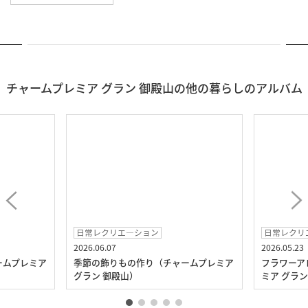
チャームプレミア グラン 御殿山の他の暮らしのアルバム
日常レクリエ―ション
日常レクリ
2026.06.07
2026.05.23
ームプレミア
季節の飾りもの作り（チャームプレミア
フラワーア
グラン 御殿山）
ミア グラン