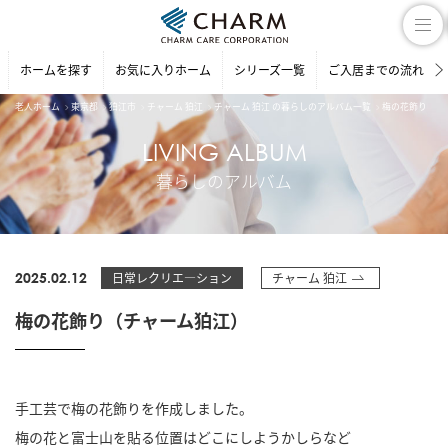
ホームを探す
お気に入りホーム
シリーズ一覧
ご入居までの流れ
老人ホーム
東京都
狛江市
チャーム 狛江
チャーム 狛江 の暮らしのアルバム一覧
梅の花飾り（チ
LIVING ALBUM
暮らしのアルバム
2025.02.12
日常レクリエ―ション
チャーム 狛江
梅の花飾り（チャーム狛江）
手工芸で梅の花飾りを作成しました。
梅の花と富士山を貼る位置はどこにしようかしらなど