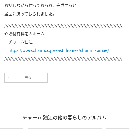
お話しながら作っておられ、完成すると
居室に飾っておられました。
//////////////////////////////////////////////////////////////////////////////////
介護付有料老人ホーム
チャーム狛江
https://www.charmcc.jp/east_homes/charm_komae/
//////////////////////////////////////////////////////////////////////////////////
戻る
チャーム 狛江の他の暮らしのアルバム