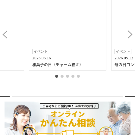
イベント
イベント
2026.06.16
2026.05.12
）
和菓子の日（チャーム狛江）
母の日コン