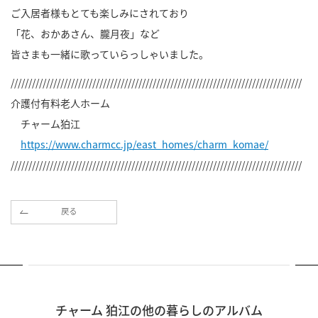
ご入居者様もとても楽しみにされており
「花、おかあさん、朧月夜」など
皆さまも一緒に歌っていらっしゃいました。
//////////////////////////////////////////////////////////////////////////////////
介護付有料老人ホーム
チャーム狛江
https://www.charmcc.jp/east_homes/charm_komae/
//////////////////////////////////////////////////////////////////////////////////
戻る
チャーム 狛江の他の暮らしのアルバム