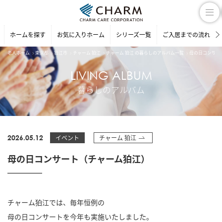
ホームを探す
お気に入りホーム
シリーズ一覧
ご入居までの流れ
老人ホーム
東京都
狛江市
チャーム 狛江
チャーム 狛江 の暮らしのアルバム一覧
母の日コンサー
LIVING ALBUM
暮らしのアルバム
2026.05.12
イベント
チャーム 狛江
母の日コンサート（チャーム狛江）
チャーム狛江では、毎年恒例の
母の日コンサートを今年も実施いたしました。