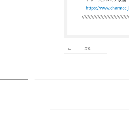
https://www.charmcc.
////////////////////////////////
戻る