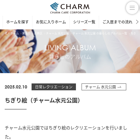
ホームを探す
お気に入りホーム
シリーズ一覧
ご入居までの流れ
老人ホーム
東京都
葛飾区
チャーム 水元公園
チャーム 水元公園 の暮らしのアルバム一覧
ちぎり
LIVING ALBUM
暮らしのアルバム
2025.02.10
日常レクリエ―ション
チャーム 水元公園
ちぎり絵（チャーム水元公園）
チャーム水元公園ではちぎり絵のレクリエーションを行いまし
た。