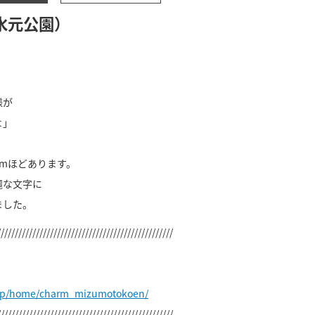
水元公園）
様が
よ」
。
cmほどあります。
麗な文字に
ました。
//////////////////////////////////////////////////
.jp/home/charm_mizumotokoen/
//////////////////////////////////////////////////