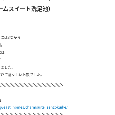
ームスイート洗足池）
には3階から
日。
には
て
きました。
浴びて清々しいお顔でした。
//////////////////////////////////////////////////
池
jp/east_homes/charmsuite_senzokuike/
//////////////////////////////////////////////////