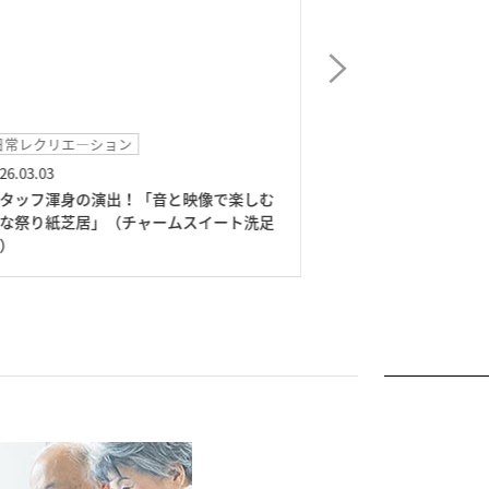
日常レクリエ―ション
イベント
26.03.03
2026.02.03
タッフ渾身の演出！「音と映像で楽しむ
ボッチャDE鬼退
な祭り紙芝居」（チャームスイート洗足
洗足池）
）