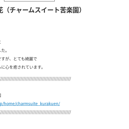
花（チャームスイート苦楽園）
に
した。
ですが、とても綺麗で
もに心を癒されています。
//////////////////////////////////////////////////
園
jp/home/charmsuite_kurakuen/
//////////////////////////////////////////////////