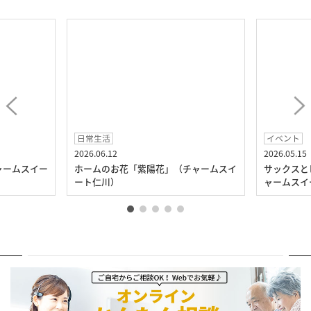
日常生活
イベント
2026.06.12
2026.05.15
ャームスイー
ホームのお花「紫陽花」（チャームスイ
サックスと
ート仁川）
ャームスイ