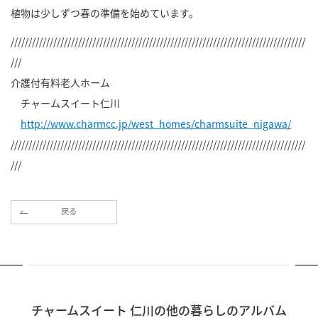
植物は少しずつ春の準備を始めています。
///////////////////////////////////////////////////////////////////////////////////
///
介護付有料老人ホーム
チャームスイート仁川
http://www.charmcc.jp/west_homes/charmsuite_nigawa/
///////////////////////////////////////////////////////////////////////////////////
///
戻る
チャームスイート 仁川の他の暮らしのアルバム