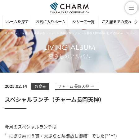
ホームを探す
お気に入りホーム
シリーズ一覧
ご入居までの流れ
老人ホーム
京都府
長岡京市
チャーム 長岡天神
チャーム 長岡天神 の暮らしのアルバム一覧
スペ
LIVING ALBUM
暮らしのアルバム
2025.02.14
お食事
チャーム 長岡天神
スペシャルランチ（チャーム長岡天神）
今月のスペシャルランチは
゛にぎり寿司６貫・天ぷらと茶碗蒸し御膳゛でした(*^^*)