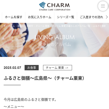
ホームを探す
お気に入りホーム
シリーズ一覧
ご入居までの流れ
老人ホーム
滋賀県
栗東市
チャーム 栗東
チャーム 栗東 の暮らしのアルバム一覧
ふるさと御膳～
LIVING ALBUM
暮らしのアルバム
2025.02.07
お食事
チャーム 栗東
ふるさと御膳～広島県～（チャーム栗東）
今月は広島県のふるさと御膳です。
～メニュー～