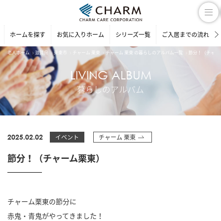
ホームを探す
お気に入りホーム
シリーズ一覧
ご入居までの流れ
老人ホーム
滋賀県
栗東市
チャーム 栗東
チャーム 栗東 の暮らしのアルバム一覧
節分！（チャー
LIVING ALBUM
暮らしのアルバム
2025.02.02
イベント
チャーム 栗東
節分！（チャーム栗東）
チャーム栗東の節分に
赤鬼・青鬼がやってきました！