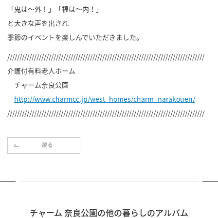
「鬼は～外！」「福は～内！」
と大きな声を出され
季節のイベントを楽しんでいただきました。
/////////////////////////////////////////////////////////////////////////////////
介護付有料老人ホーム
チャーム奈良公園
http://www.charmcc.jp/west_homes/charm_narakouen/
/////////////////////////////////////////////////////////////////////////////////
戻る
チャーム 奈良公園の他の暮らしのアルバム