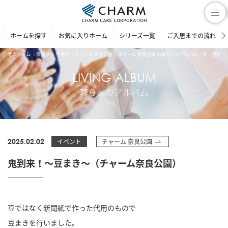
ホームを探す
お気に入りホーム
シリーズ一覧
ご入居までの流れ
老人ホーム
奈良県
奈良市
チャーム 奈良公園
チャーム 奈良公園 の暮らしのアルバム一覧
鬼到来
LIVING ALBUM
暮らしのアルバム
2025.02.02
イベント
チャーム 奈良公園
鬼到来！～豆まき～（チャーム奈良公園）
豆ではなく新聞紙で作った代用のもので
豆まきを行いました。