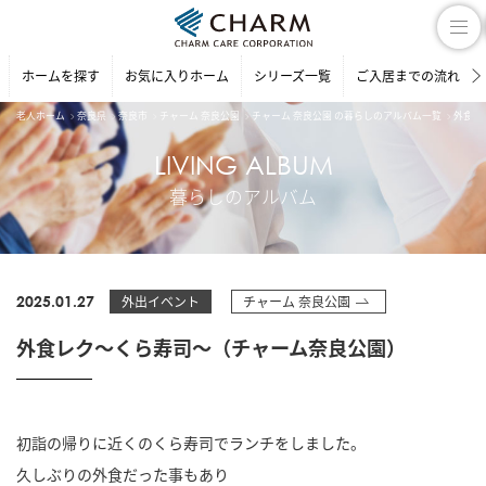
ホームを探す
お気に入りホーム
シリーズ一覧
ご入居までの流れ
老人ホーム
奈良県
奈良市
チャーム 奈良公園
チャーム 奈良公園 の暮らしのアルバム一覧
外食レ
LIVING ALBUM
暮らしのアルバム
2025.01.27
外出イベント
チャーム 奈良公園
外食レク～くら寿司～（チャーム奈良公園）
初詣の帰りに近くのくら寿司でランチをしました。
久しぶりの外食だった事もあり