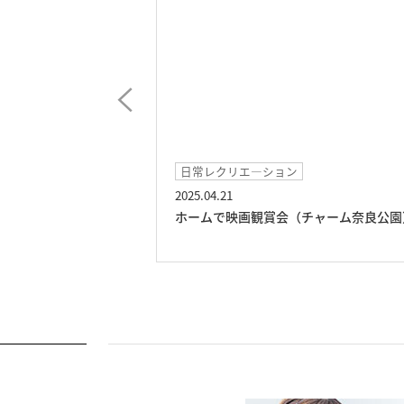
ン
日常レクリエ―ション
2025.04.17
（チャーム奈良公園）
カラオケレク♪（チャーム奈良公園）