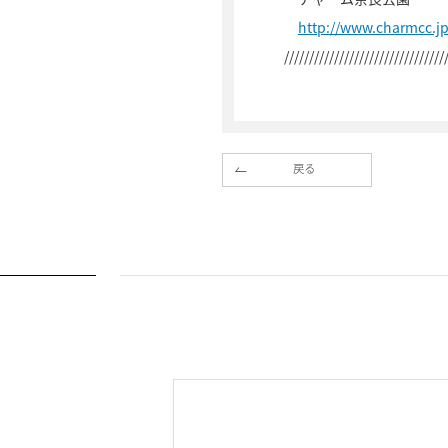
http://www.charmcc.
////////////////////////////////
戻る