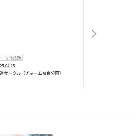
外出イベント
お食事
2025.04.07
2025.03.28
お花見【佐保川散策】（チャーム奈良公
特別メニュー《
園）
園）