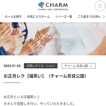
ホームを探す
お気に入りホーム
シリーズ一覧
ご入居までの流れ
老人ホーム
奈良県
奈良市
チャーム 奈良公園
チャーム 奈良公園 の暮らしのアルバム一覧
お正月
LIVING ALBUM
暮らしのアルバム
2025.01.03
日常レクリエ―ション
チャーム 奈良公園
お正月レク【福笑い】（チャーム奈良公園）
お正月といえば福笑い♪
タオルで目隠しを行い、やっていただきました。