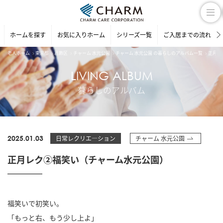
ホームを探す
お気に入りホーム
シリーズ一覧
ご入居までの流れ
老人ホーム
東京都
葛飾区
チャーム 水元公園
チャーム 水元公園 の暮らしのアルバム一覧
正月レ
LIVING ALBUM
暮らしのアルバム
2025.01.03
日常レクリエ―ション
チャーム 水元公園
正月レク②福笑い（チャーム水元公園）
福笑いで初笑い。
「もっと右、もう少し上よ」