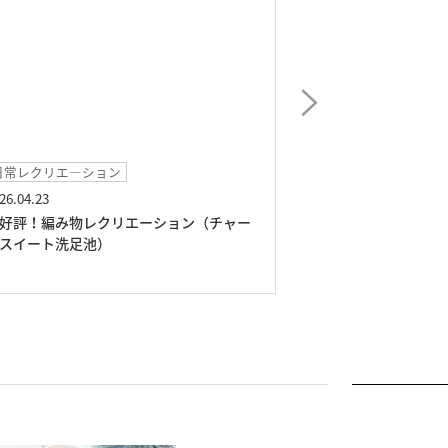
日常レクリエ―ション
日常レクリエ―シ
26.04.23
2026.03.03
好評！編み物レクリエーション（チャー
スタッフ渾身の演
スイート洗足池）
ひな祭り紙芝居」
池）