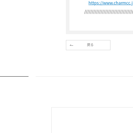
https://www.charmcc.
////////////////////////////////
戻る