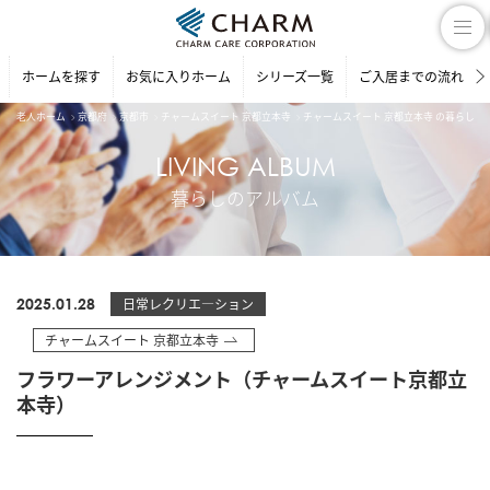
ホームを探す
お気に入りホーム
シリーズ一覧
ご入居までの流れ
老人ホーム
京都府
京都市
チャームスイート 京都立本寺
チャームスイート 京都立本寺 の暮らしの
LIVING ALBUM
暮らしのアルバム
2025.01.28
日常レクリエ―ション
チャームスイート 京都立本寺
フラワーアレンジメント（チャームスイート京都立
本寺）