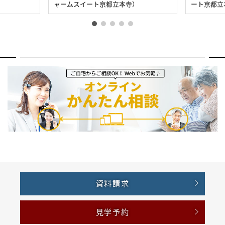
ャームスイート京都立本寺）
ート京都立
資料請求
見学予約