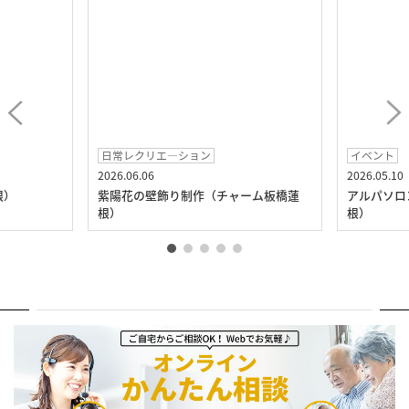
日常レクリエ―ション
イベント
2026.06.06
2026.05.10
根）
紫陽花の壁飾り制作（チャーム板橋蓮
アルパソロ
根）
根）