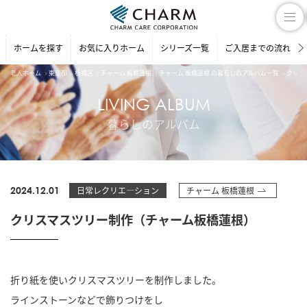
ホームを探す
お気に入りホーム
シリーズ一覧
ご入居までの流れ
老人ホーム
東京都
板橋区
チャーム 板橋蓮根
チャーム 板橋蓮根 の暮らしのアルバム一覧
クリス
LIVING ALBUM
暮らしのアルバム
2024.12.01
日常レクリエ―ション
チャーム 板橋蓮根
クリスマスツリー制作（チャーム板橋蓮根）
折り紙を使いクリスマスツリーを制作しました。
ラインストーンなどで飾りつけをし