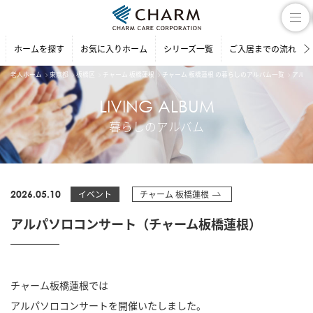
ホームを探す
お気に入りホーム
シリーズ一覧
ご入居までの流れ
老人ホーム
東京都
板橋区
チャーム 板橋蓮根
チャーム 板橋蓮根 の暮らしのアルバム一覧
アルパ
LIVING ALBUM
暮らしのアルバム
2026.05.10
イベント
チャーム 板橋蓮根
アルパソロコンサート（チャーム板橋蓮根）
チャーム板橋蓮根では
アルパソロコンサートを開催いたしました。