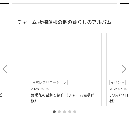
チャーム 板橋蓮根の他の暮らしのアルバム
日常レクリエ―ション
イベント
2026.06.06
2026.05.10
根）
紫陽花の壁飾り制作（チャーム板橋蓮
アルパソロ
根）
根）