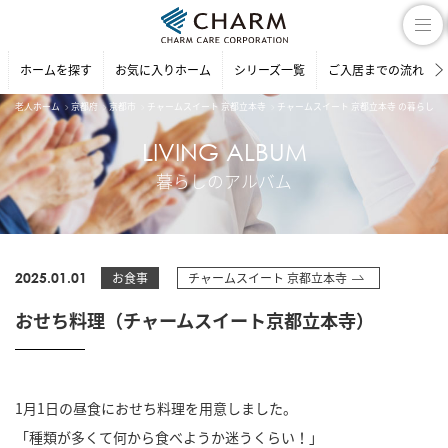
ホームを探す
お気に入りホーム
シリーズ一覧
ご入居までの流れ
老人ホーム
京都府
京都市
チャームスイート 京都立本寺
チャームスイート 京都立本寺 の暮らしの
LIVING ALBUM
暮らしのアルバム
2025.01.01
お食事
チャームスイート 京都立本寺
おせち料理（チャームスイート京都立本寺）
1月1日の昼食におせち料理を用意しました。
「種類が多くて何から食べようか迷うくらい！」